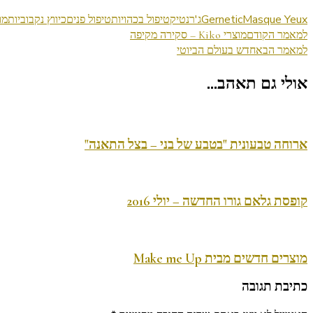
Masque Yeux
Gernetic
ג'רנטיק
טיפול בכהויות
טיפול פנים
כיווץ נקבוביות
מו
ניווט
למאמר הקודם
מוצרי Kiko – סקירה מקיפה
למאמר הבא
חדש בעולם הביוטי
בפוסטים
אולי גם תאהב...
ארוחה טבעונית "בטבע של בני – בצל התאנה"
קופסת גלאם גורו החדשה – יולי 2016
מוצרים חדשים מבית Make me Up
כתיבת תגובה