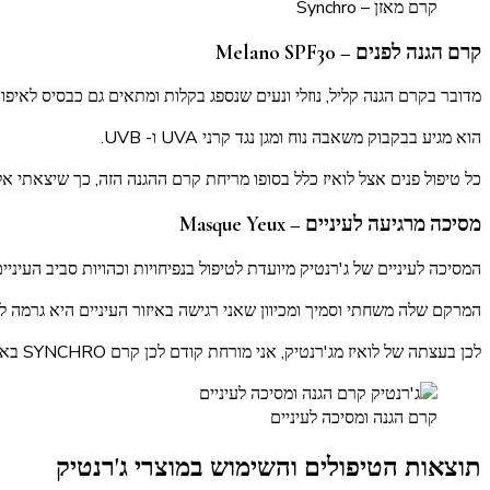
קרם מאזן – Synchro
קרם הגנה לפנים – Melano SPF30
מדובר בקרם הגנה קליל, נוזלי ונעים שנספג בקלות ומתאים גם כבסיס לאיפור
הוא מגיע בבקבוק משאבה נוח ומגן נגד קרני UVA ו- UVB.
כל טיפול פנים אצל לואיז כלל בסופו מריחת קרם ההגנה הזה, כך שיצאתי א
מסיכה מרגיעה לעיניים – Masque Yeux
המסיכה לעיניים של ג'רנטיק מיועדת לטיפול בנפיחויות וכהויות סביב העיני
המרקם שלה משחתי וסמיך ומכיוון שאני רגישה באיזור העיניים היא גרמה 
לכן בעצתה של לואיז מג'רנטיק, אני מורחת קודם לכן קרם SYNCHRO באיזור העיניים ומעליו את המסיכה הזו והשילוב של שניהם עובד מצוין עבורי.
קרם הגנה ומסיכה לעיניים
תוצאות הטיפולים והשימוש במוצרי ג'רנטיק