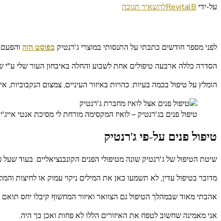
בנושא
על-ידי
RevitalB
להשאיר תגובה
טיפולי
פנים
בחברת
לפני מספר חודשים כתבתי על התנסותי במוצרי ג'רנטיק
בפוסט הזה
והפעם ה
ג'רנטיק
הסדרה כללה ארבעה טיפולים אחת לשבוע והחלה באיבחון העור שלי ע"י שאלו
הומלץ על טיפול בכמה בעיות: כהויות באיזור העיניים, צמצום הנקבוביות, איז
טיפול פנים בג'רנטיק – לואיז המקסימה מורחת לי מסיכת אנטי אייג'ינ
טיפול פנים על-פי ג'רנטיק
שיטת הטיפול של ג'רנטיק שונה מטיפולי הפנים הקונבנציאליים. בעוד שע
מדובר בטיפול עדין, לא תשמעו כאן את המילים ניקוי עמוק או לחיצות והמ
אהבתי מאוד שבמהלך הטיפול גם הצוואר ואיזור המחשוף קיבלו יחס תואם ל
אני מאמינה שחשוב לטפח את האיזורים הללו לא פחות ואכן כך היה.