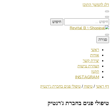
דלג להמשך התוכן
חיפוש:
Lifestyle ✦ Beauty ✦ Vegan ✦ Travel
סגירה
Revital B.✨Shopipal
ראשי
אודות
יצירת קשר
הצהרת נגישות
תקנון
INSTAGRAM
דף ראשי
/
טיפוח
/
טיפולי פנים בחברת ג'רנטיק
טיפולי פנים בחברת ג'רנטיק