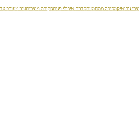
צרי ג'רנטיק
מסיכה מתחממת
סדרת טיפולי פנים
סקירת מוצרים
עור מעורב עד