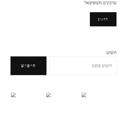
עדכונים משופּיפּאל
חיפוש
חיפוש