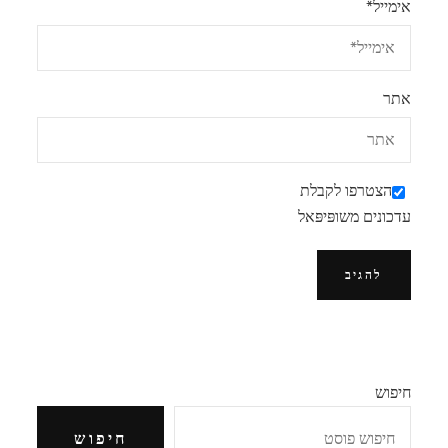
אימייל
*
אתר
הצטרפו לקבלת
עדכונים משופּיפּאל
חיפוש
חיפוש