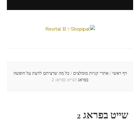
Revital B.✨Shopipal
Lifestyle ✦ Beauty ✦ Vegan ✦ Travel
דף ראשי
/
אתרי קניות מומלצים
/
כל מה שרציתם לדעת על חופשה
בפראג
/
שייט בפראג 2
שייט בפראג 2