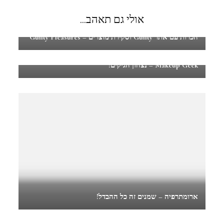
אולי גם תאהב...
הכרות עם אתר Guilty וסקירת מוצרים – Guilty Pleasures
Makeup Geek – נצחון הגיקים!
ארומתרפיה – שמנים זה כל ההבדל!