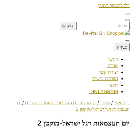
דלג להמשך התוכן
חיפוש:
Lifestyle ✦ Beauty ✦ Vegan ✦ Travel
סגירה
Revital B.✨Shopipal
ראשי
אודות
יצירת קשר
הצהרת נגישות
תקנון
INSTAGRAM
דף ראשי
/
איפור
/
כל מבצעי יום העצמאות באתרים השווים
/
יום
העצמאות דגל ישראל-מוקטן 2
יום העצמאות דגל ישראל-מוקטן 2