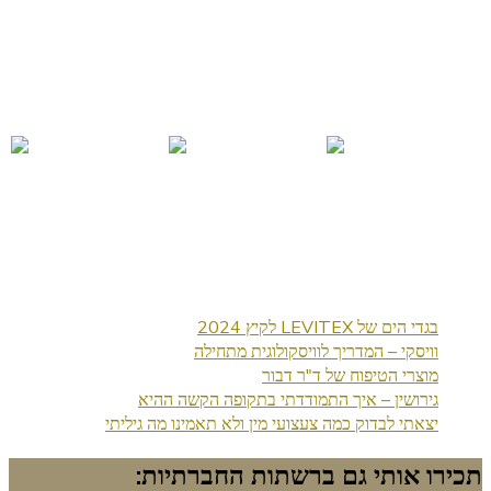
בגדי הים של LEVITEX לקיץ 2024
וויסקי – המדריך לוויסקולוגית מתחילה
מוצרי הטיפוח של ד"ר דבור
גירושין – איך התמודדתי בתקופה הקשה ההיא
יצאתי לבדוק כמה צעצועי מין ולא תאמינו מה גיליתי
תכירו אותי גם ברשתות החברתיות: