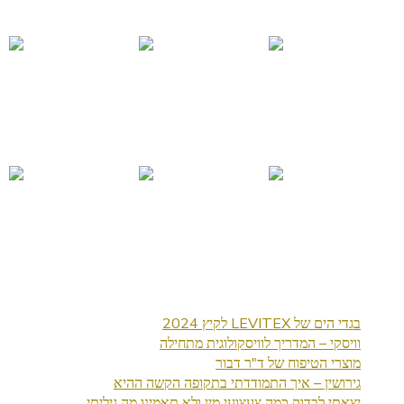
בגדי הים של LEVITEX לקיץ 2024
וויסקי – המדריך לוויסקולוגית מתחילה
מוצרי הטיפוח של ד"ר דבור
גירושין – איך התמודדתי בתקופה הקשה ההיא
יצאתי לבדוק כמה צעצועי מין ולא תאמינו מה גיליתי