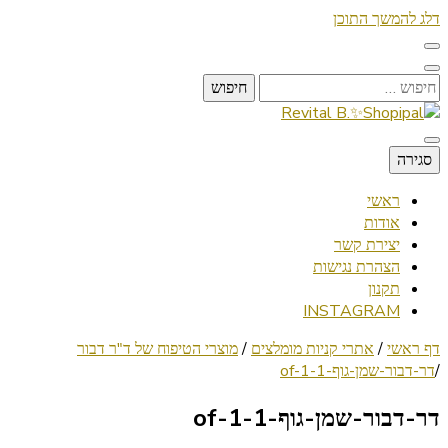
דלג להמשך התוכן
חיפוש:
Lifestyle ✦ Beauty ✦ Vegan ✦ Travel
סגירה
Revital B.✨Shopipal
ראשי
אודות
יצירת קשר
הצהרת נגישות
תקנון
INSTAGRAM
דף ראשי
/
אתרי קניות מומלצים
/
מוצרי הטיפוח של ד"ר דבור
/
דר-דבור-שמן-גוף-1-of-1
דר-דבור-שמן-גוף-1-of-1