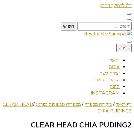
דלג להמשך התוכן
חיפוש:
Lifestyle ✦ Beauty ✦ Vegan ✦ Travel
סגירה
Revital B.✨Shopipal
ראשי
אודות
יצירת קשר
הצהרת נגישות
תקנון
INSTAGRAM
דף ראשי
/
ביקורת מסעדה
/
מסעדות טבעוניות בפראג
/
CLEAR HEAD
CHIA PUDING2
CLEAR HEAD CHIA PUDING2