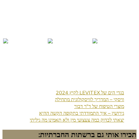
בגדי הים של LEVITEX לקיץ 2024
וויסקי – המדריך לוויסקולוגית מתחילה
מוצרי הטיפוח של ד"ר דבור
גירושין – איך התמודדתי בתקופה הקשה ההיא
יצאתי לבדוק כמה צעצועי מין ולא תאמינו מה גיליתי
תכירו אותי גם ברשתות החברתיות: