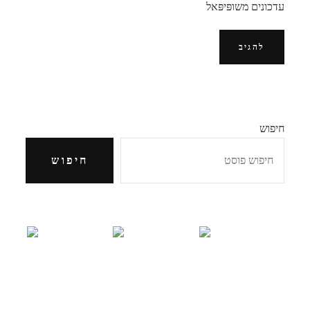
עדכונים משופּיפּאל
חיפוש
חיפוש