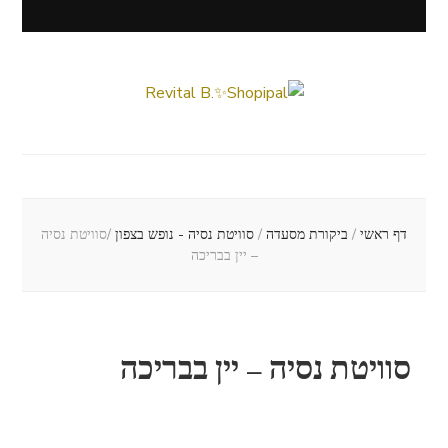
Revital B.✨Shopipal
Lifestyle ✦ Beauty ✦ Vegan ✦ Travel
דף ראשי
/
ביקורת מסעדה
/
סוויטת נסיה - נופש בצפון
/
סוויטת נסיה
– יין בבריכה
סוויטת נסיה – יין בבריכה