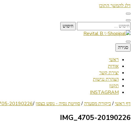
דלג להמשך התוכן
חיפוש:
Lifestyle ✦ Beauty ✦ Vegan ✦ Travel
סגירה
Revital B.✨Shopipal
ראשי
אודות
יצירת קשר
הצהרת נגישות
תקנון
INSTAGRAM
דף ראשי
/
ביקורת מסעדה
/
סוויטת נסיה - נופש בצפון
/
20190226-IMG_4705
20190226-IMG_4705