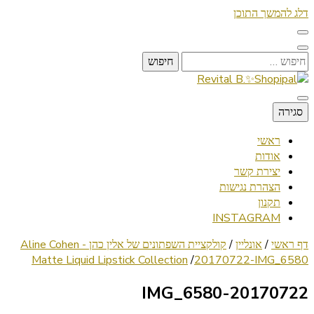
דלג להמשך התוכן
חיפוש:
Lifestyle ✦ Beauty ✦ Vegan ✦ Travel
סגירה
Revital B.✨Shopipal
ראשי
אודות
יצירת קשר
הצהרת נגישות
תקנון
INSTAGRAM
דף ראשי
/
אונליין
/
קולקציית השפתונים של אלין כהן - Aline Cohen
Matte Liquid Lipstick Collection
/
20170722-IMG_6580
20170722-IMG_6580