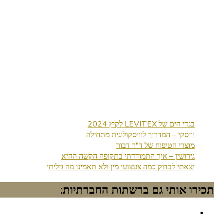
בגדי הים של LEVITEX לקיץ 2024
וויסקי – המדריך לוויסקולוגית מתחילה
מוצרי הטיפוח של ד"ר דבור
גירושין – איך התמודדתי בתקופה הקשה ההיא
יצאתי לבדוק כמה צעצועי מין ולא תאמינו מה גיליתי
תכירו אותי גם ברשתות החברתיות: