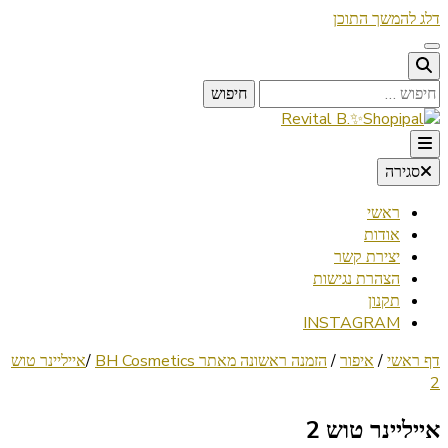
דלג להמשך התוכן
חיפוש:
Lifestyle ✦ Beauty ✦ Vegan ✦ Travel
סגירה
Revital B.✨Shopipal
ראשי
אודות
יצירת קשר
הצהרת נגישות
תקנון
INSTAGRAM
דף ראשי
/
איפור
/
הזמנה ראשונה מאתר BH Cosmetics
/
אייליינר טוש
2
אייליינר טוש 2