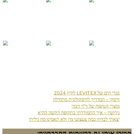
בגדי הים של LEVITEX לקיץ 2024
וויסקי – המדריך לוויסקולוגית מתחילה
מוצרי הטיפוח של ד"ר דבור
גירושין – איך התמודדתי בתקופה הקשה ההיא
יצאתי לבדוק כמה צעצועי מין ולא תאמינו מה גיליתי
תכירו אותי גם ברשתות החברתיות: