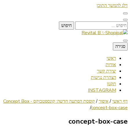
דלג להמשך התוכן
חיפוש:
Lifestyle ✦ Beauty ✦ Vegan ✦ Travel
סגירה
Revital B.✨Shopipal
ראשי
אודות
יצירת קשר
הצהרת נגישות
תקנון
INSTAGRAM
דף ראשי
/
איפור
/
קופסת הפתעה חדשה: קונספטבוקס - Concept Box
/
concept-box-case
concept-box-case