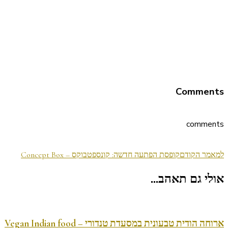
Comments
comments
ניווט
למאמר הקודם
קופסת הפתעה חדשה: קונספטבוקס – Concept Box
בפוסטים
אולי גם תאהב...
ארוחה הודית טבעונית במסעדת טנדורי – Vegan Indian food