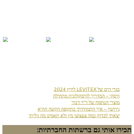
בגדי הים של LEVITEX לקיץ 2024
וויסקי – המדריך לוויסקולוגית מתחילה
מוצרי הטיפוח של ד"ר דבור
גירושין – איך התמודדתי בתקופה הקשה ההיא
יצאתי לבדוק כמה צעצועי מין ולא תאמינו מה גיליתי
תכירו אותי גם ברשתות החברתיות: