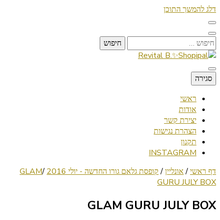
דלג להמשך התוכן
חיפוש:
Lifestyle ✦ Beauty ✦ Vegan ✦ Travel
סגירה
Revital B.✨Shopipal
ראשי
אודות
יצירת קשר
הצהרת נגישות
תקנון
INSTAGRAM
דף ראשי
/
אונליין
/
קופסת גלאם גורו החדשה - יולי 2016
/
GLAM
GURU JULY BOX
GLAM GURU JULY BOX