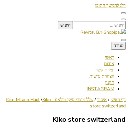
דלג להמשך התוכן
חיפוש:
Lifestyle ✦ Beauty ✦ Vegan ✦ Travel
סגירה
Revital B.✨Shopipal
ראשי
אודות
יצירת קשר
הצהרת נגישות
תקנון
INSTAGRAM
דף ראשי
/
איפור
/
שלל מוצרי קיקו מילאנו - Kiko Milano Haul
Kiko
/
store switzerland
Kiko store switzerland