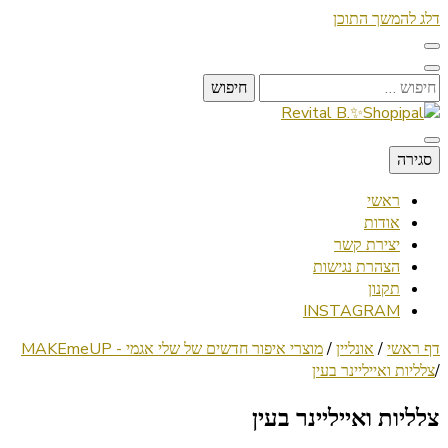
דלג להמשך התוכן
חיפוש:
Lifestyle ✦ Beauty ✦ Vegan ✦ Travel
סגירה
Revital B.✨Shopipal
ראשי
אודות
יצירת קשר
הצהרת נגישות
תקנון
INSTAGRAM
דף ראשי
/
אונליין
/
מוצרי איפור חדשים של שלי אגמי - MAKEmeUP
/
צלליות ואייליינר בעין
צלליות ואייליינר בעין