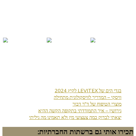
בגדי הים של LEVITEX לקיץ 2024
וויסקי – המדריך לוויסקולוגית מתחילה
מוצרי הטיפוח של ד"ר דבור
גירושין – איך התמודדתי בתקופה הקשה ההיא
יצאתי לבדוק כמה צעצועי מין ולא תאמינו מה גיליתי
תכירו אותי גם ברשתות החברתיות: