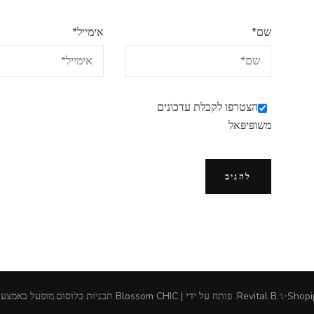
שם
*
אימייל
*
הצטרפו לקבלת עדכונים
משופּיפּאל
Revital B.✨Shopi
.
פותח על ידי | Blossom CHIC
תבניות בלוסום
.מופעל באמצע