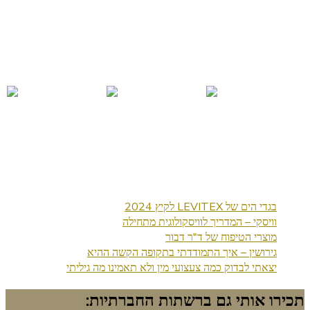
בגדי הים של LEVITEX לקיץ 2024
וויסקי – המדריך לוויסקולוגית מתחילה
מוצרי הטיפוח של ד"ר דבור
גירושין – איך התמודדתי בתקופה הקשה ההיא
יצאתי לבדוק כמה צעצועי מין ולא תאמינו מה גיליתי
תכירו אותי גם ברשתות החברתיות: