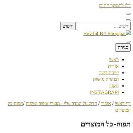
דלג להמשך התוכן
חיפוש:
Lifestyle ✦ Beauty ✦ Vegan ✦ Travel
סגירה
Revital B.✨Shopipal
ראשי
אודות
יצירת קשר
הצהרת נגישות
תקנון
INSTAGRAM
דף ראשי
/
איפור
/
חדש על המדף שלי - מוצרי איפור וטיפוח
/
תפוח-כל
המוצרים
תפוח-כל המוצרים