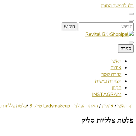
דלג להמשך התוכן
חיפוש:
Lifestyle ✦ Beauty ✦ Vegan ✦ Travel
סגירה
Revital B.✨Shopipal
ראשי
אודות
יצירת קשר
הצהרת נגישות
תקנון
INSTAGRAM
דף ראשי
/
אונליין
/
האתר הפולני - Ladymakeup טייק 3
/
פלטת צלליות ס
פלטת צלליות סליק