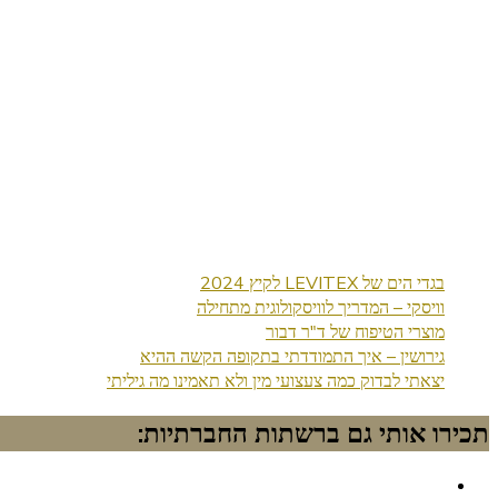
בגדי הים של LEVITEX לקיץ 2024
וויסקי – המדריך לוויסקולוגית מתחילה
מוצרי הטיפוח של ד"ר דבור
גירושין – איך התמודדתי בתקופה הקשה ההיא
יצאתי לבדוק כמה צעצועי מין ולא תאמינו מה גיליתי
תכירו אותי גם ברשתות החברתיות: