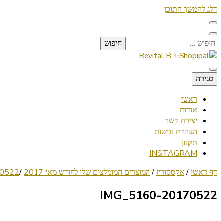
דלג להמשך התוכן
חיפוש:
Lifestyle ✦ Beauty ✦ Vegan ✦ Travel
סגירה
Revital B.✨Shopipal
ראשי
אודות
יצירת קשר
הצהרת נגישות
תקנון
INSTAGRAM
דף ראשי
/
אקססוריז
/
המוצרים המומלצים שלי לחודש מאי 2017
/
-IMG_5160
20170522-IMG_5160