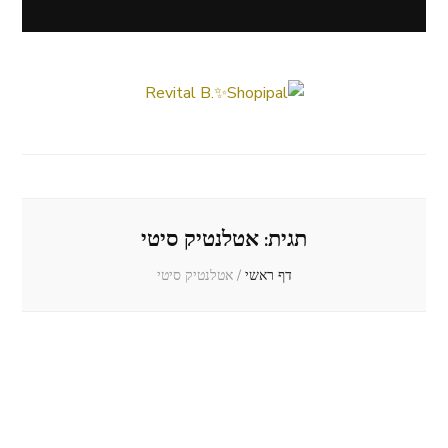
Revital B.✨Shopipal
Lifestyle ✦ Beauty ✦ Vegan ✦ Travel
תגית:
אטלנטיק סיטי
דף ראשי
/
אטלנטיק סיטי