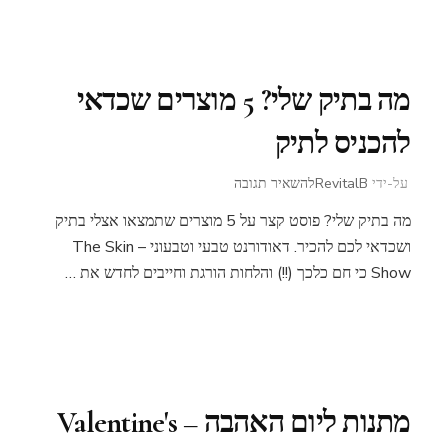
מה בתיק שלי? 5 מוצרים שכדאי
להכניס לתיק
בנושא
על-ידי
RevitalB
להשאיר תגובה
מה
מה בתיק שלי? פוסט קצר על 5 מוצרים שתמצאו אצלי בתיק
בתיק
שלי?
ושכדאי לכם להכיר. דאודורנט טבעי וטבעוני – The Skin
5
Show כי חם כלכך (!!) והלחות הורגת וחייבים לחדש את …
מוצרים
שכדאי
להכניס
לתיק
מתנות ליום האהבה – Valentine's