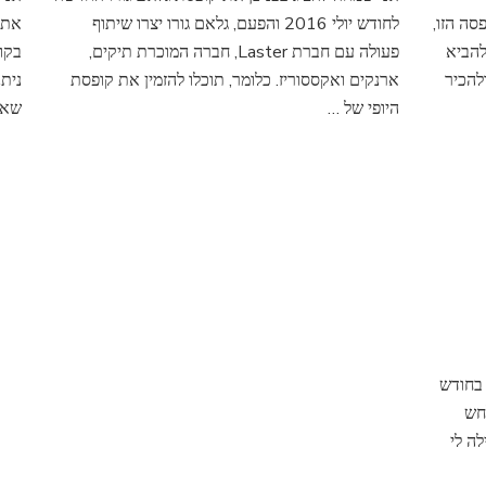
ה הזו,
גורו
לחודש יולי 2016 והפעם, גלאם גורו יצרו שיתוף
את 
החדשה
להביא
פעולה עם חברת Laster, חברה המוכרת תיקים,
בקו
–
להכיר
ארנקים ואקססוריז. כלומר, תוכלו להזמין את קופסת
נית
יולי
היופי של …
שאפ
2016
 בחודש
חש
ה לי