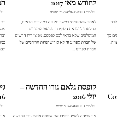
לחודש מאי 2017
הבי
בנושא
על-ידי
RevitalB
להשאיר תגובה
על-
המוצרים
בני
לאחר שהתנסיתי במשך תקופה במוצרים הבאים,
המומלצים
שלי
החלטתי לרכז את הסקירה, בפוסט המוצרים
מבצ
לחודש
נים כך
המומלצים שלא כדאי לכם לפספס. מפיצי ריח חדשים
ובר
מאי
יה.
של חברת ספרינג זה לא סוד שהנרות הריחניים של
כמה
2017
חברת ספרינג …
וגם
קופסת גלאם גורו החדשה –
גי
יולי 2016
box April
על
על-ידי
13 תגובות
RevitalB
על-
קופסת
אני שמחה להציג בפניכן את קופסת גלאם גורו החדשה
אני
גלאם