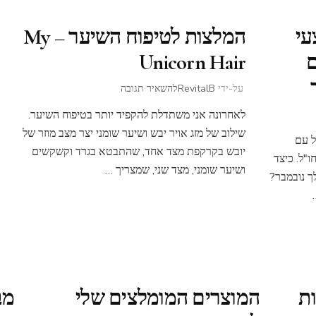
עי
המלצות לטיפוח השיער – My
ים
Unicorn Hair
בנושא
על-ידי
RevitalB
להשאיר תגובה
המלצות
לאחרונה אני משתדלת להקפיד יותר בטיפוח השיער.
לטיפוח
השיער
שילוב של מזג אויר יבש ושיער שומני יצר מצב מוזר של
ל עם
–
יובש בקרקפת מצד אחד, שהתבטא בגרד וקשקשים
"ל. כיצד
My
ושיער שומני, מצד שני, שמצריך …
ך נובמבר?
Unicorn
Hair
ות
המוצרים המומלצים שלי
מב