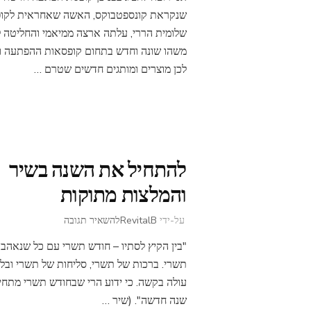
חדשה:
שנקראת קונספטבוקס, האשה שאחראית לקופס
קונספטבוקס
שלומית הררי, עלתה ארצה ממיאמי והחליטה 
–
משהו שונה וחדש בתחום קופסאות ההפתעה ו
Concept
לכן מוצרים ומותגים חדשים שטרם …
Box
להתחיל את השנה בשיר
והמלצות מתוקות
בנושא
על-ידי
RevitalB
להשאיר תגובה
להתחיל
"בין הקיץ לסתיו – חודש תשרי עם כל שנאהב
את
השנה
תשרי. ברכות של תשרי, סליחות של תשרי ובל
בשיר
עולה בקשה. כי ידוע הרי שבחודש תשרי מתחיל
והמלצות
שנה חדשה". (שיר …
מתוקות