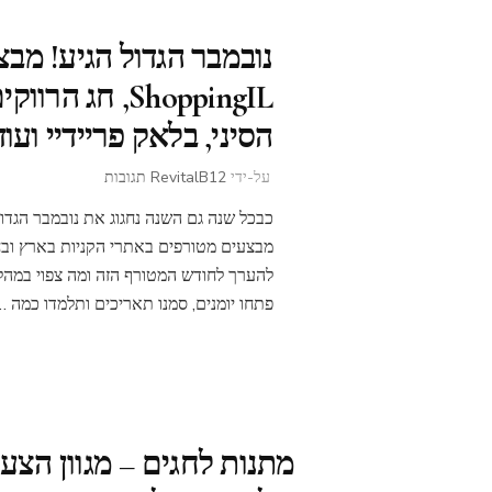
נובמבר הגדול הגיע! מבצ
ShoppingIL, חג הרווק
הסיני, בלאק פריידיי ועוד
על
על-ידי
12 תגובות
RevitalB
נובמבר
כבכל שנה גם השנה נחגוג את נובמבר הגדו
הגדול
הגיע!
מבצעים מטורפים באתרי הקניות בארץ ובחו
מבצעי
להערך לחודש המטורף הזה ומה צפוי במהל
ShoppingIL,
פתחו יומנים, סמנו תאריכים ותלמדו כמה …
חג
הרווקים
הסיני,
בלאק
פריידיי
ועוד
מתנות לחגים – מגוון הצע