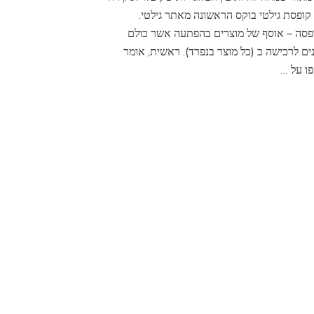
לחודש
קופסת גילטי בוקס הראשונה מאתר גילטי.
אפריל
פסה – אוסף של מוצרים בהפתעה אשר כולם
2016
נים לרכישה ב (כל מוצר בנפרד). ראשית, אומר
Guilty
ו על …
box
April