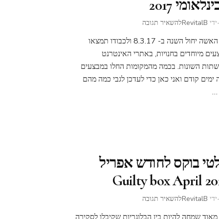
נלאומי 2017
בנושא
ידי
RevitalB
להשאיר תגובה
מבצעים
יום האשה יחול השנה ב- 8.3.17 ולכבודו תמצאו
לכבוד
יום
עים מיוחדים בחנויות, באתרי האינטרנט
האשה
שתות השונות. בכמה מהמקומות החלו במבצעים
הבינלאומי
 ימים קודם ואני כאן כדי לעדכן לגבי כמה מהם
2017
 …
לטי בוקס לחודש אפריל
2016 Guilty 
בנושא
ידי
RevitalB
להשאיר תגובה
גילטי
 מאוד שמחה להיות בין הבלוגריות שקיבלו לסקירה
בוקס