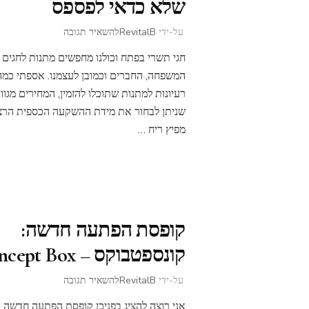
שלא כדאי לפספס
בנושא
על-ידי
RevitalB
להשאיר תגובה
מתנות
חגי תשרי בפתח וכולנו מחפשים מתנות לחגים ל
לחגים
–
המשפחה, החברים וכמובן לעצמנו. אספתי כמה
מגוון
רעיונות למתנות שתוכלו להזמין, המחירים מגוו
הצעות
שניתן לבחור את מידת ההשקעה הכספית הרצו
שלא
מפיץ ריח …
כדאי
לפספס
קופסת הפתעה חדשה:
קונספטבוקס – Concept Box
בנושא
על-ידי
RevitalB
להשאיר תגובה
קופסת
אני רוצה להציג בפניכן קופסת הפתעה חדשה
הפתעה