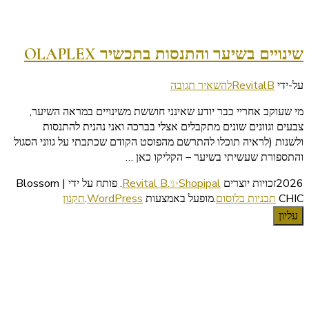
שינויים בשיער והתנסות בתכשיר OLAPLEX
בנושא
על-ידי
RevitalB
להשאיר תגובה
שינויים
מי שעוקב אחריי כבר יודע שאינני חוששת משינויים במראה השיער,
בשיער
צבעים וגוונים שונים מתקבלים אצלי בברכה ואני נהנית להתנסות
והתנסות
ולשנות (לראיה תוכלו להתרשם מהפוסט הקודם שכתבתי על גווני הסגול
בתכשיר
והתספורת שעשיתי בשיער – הקליקו כאן …
OLAPLEX
2026זכויות יוצרים
Revital B.✨Shopipal
.
פותח על ידי | Blossom
CHIC
תבניות בלוסום
.מופעל באמצעות
WordPress
.
תקנון
עליון