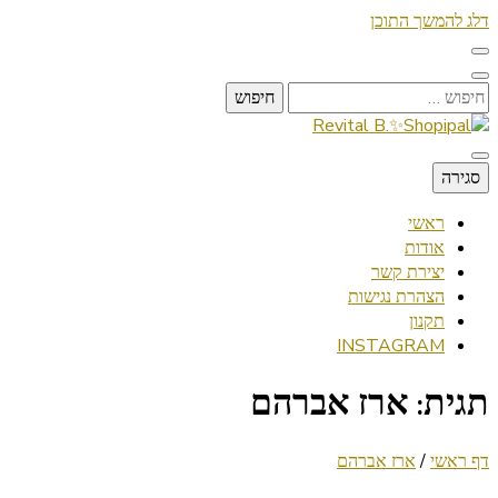
דלג להמשך התוכן
חיפוש:
Lifestyle ✦ Beauty ✦ Vegan ✦ Travel
סגירה
Revital B.✨Shopipal
ראשי
אודות
יצירת קשר
הצהרת נגישות
תקנון
INSTAGRAM
תגית:
ארז אברהם
דף ראשי
/
ארז אברהם