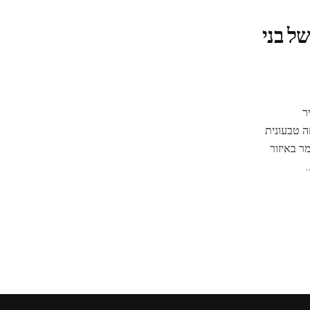
ל בני
ר
ה טבעונית
מר באיזור