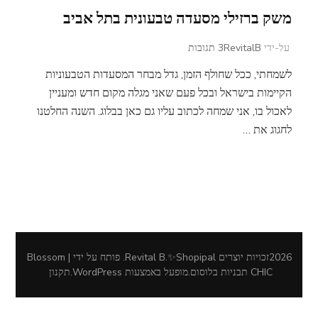
משק ברזילי מסעדה טבעונית בתל אביב
על
על-ידי
RevitalB
3 תגובות
משק
לשמחתי, ככל שחולף הזמן, גדל מבחר המסעדות הטבעוניות
ברזילי
מסעדה
הקיימות בישראל ובכל פעם שאני מגלה מקום חדש ומעניין
טבעונית
לאכול בו, אני שמחה לכתוב עליו גם כאן בבלוג. השנה החלטנו
בתל
לחגוג את …
אביב
2026זכויות יוצרים
Revital B.✨Shopipal
.
פותח על ידי | Blossom
CHIC
תבניות בלוסום
.מופעל באמצעות
WordPress
.
תקנון