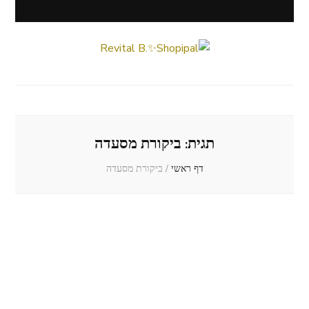
Revital B.✨Shopipal
Lifestyle ✦ Beauty ✦ Vegan ✦ Travel
תגית:
ביקורת מסעדה
דף ראשי
/
ביקורת מסעדה