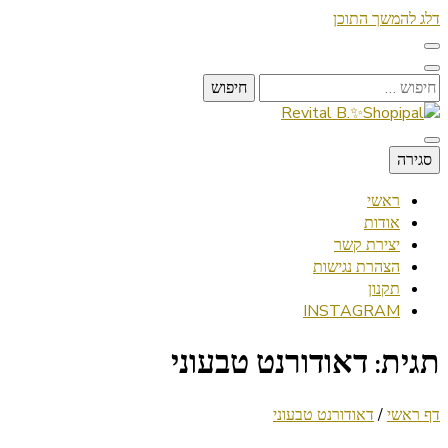
דלג להמשך התוכן
חיפוש:
Lifestyle ✦ Beauty ✦ Vegan ✦ Travel
סגירה
Revital B.✨Shopipal
ראשי
אודות
יצירת קשר
הצהרת נגישות
תקנון
INSTAGRAM
תגית:
דאודורנט טבעוני
דף ראשי
/
דאודורנט טבעוני