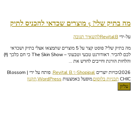
מה בתיק שלי? 5 מוצרים שכדאי להכניס לתיק
בנושא
על-ידי
RevitalB
להשאיר תגובה
מה
מה בתיק שלי? פוסט קצר על 5 מוצרים שתמצאו אצלי בתיק ושכדאי
בתיק
לכם להכיר. דאודורנט טבעי וטבעוני – The Skin Show כי חם כלכך (!!)
שלי?
והלחות הורגת וחייבים לחדש את …
5
מוצרים
2026זכויות יוצרים
Revital B.✨Shopipal
.
פותח על ידי | Blossom
שכדאי
CHIC
תבניות בלוסום
.מופעל באמצעות
WordPress
.
תקנון
להכניס
עליון
לתיק