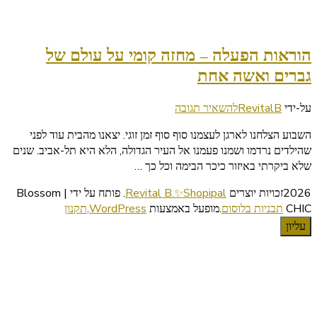
הוראות הפעלה – מחזה קומי על עולם של
גברים ואשה אחת
בנושא
על-ידי
RevitalB
להשאיר תגובה
הוראות
השבוע הצלחנו לארגן לעצמנו סוף סוף זמן זוגי. יצאנו מהבית עוד לפני
הפעלה
שהילדים נרדמו ושמנו פעמנו אל העיר הגדולה, הלא היא תל-אביב. שנים
–
שלא ביקרתי באיזור כיכר הבימה וכל כך …
מחזה
קומי
2026זכויות יוצרים
Revital B.✨Shopipal
.
פותח על ידי | Blossom
על
CHIC
תבניות בלוסום
.מופעל באמצעות
WordPress
.
תקנון
עולם
עליון
של
גברים
ואשה
אחת