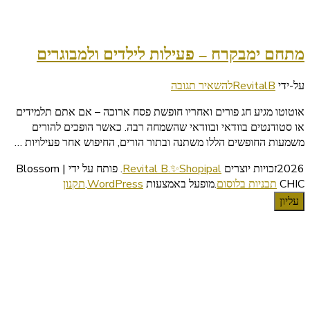
מתחם ימבקרח – פעילות לילדים ולמבוגרים
בנושא
על-ידי
RevitalB
להשאיר תגובה
מתחם
אוטוטו מגיע חג פורים ואחריו חופשת פסח ארוכה – אם אתם תלמידים
ימבקרח
או סטודנטים בוודאי ובוודאי שהשמחה רבה. כאשר הופכים להורים
–
משמעות החופשים הללו משתנה ובתור הורים, החיפוש אחר פעילויות …
פעילות
לילדים
2026זכויות יוצרים
Revital B.✨Shopipal
.
פותח על ידי | Blossom
ולמבוגרים
CHIC
תבניות בלוסום
.מופעל באמצעות
WordPress
.
תקנון
עליון