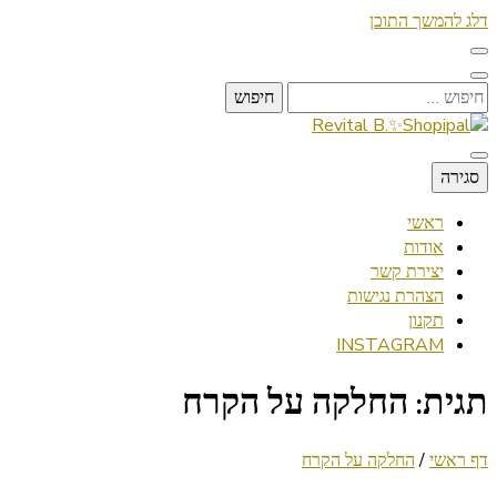
דלג להמשך התוכן
חיפוש:
Lifestyle ✦ Beauty ✦ Vegan ✦ Travel
סגירה
Revital B.✨Shopipal
ראשי
אודות
יצירת קשר
הצהרת נגישות
תקנון
INSTAGRAM
תגית:
החלקה על הקרח
דף ראשי
/
החלקה על הקרח