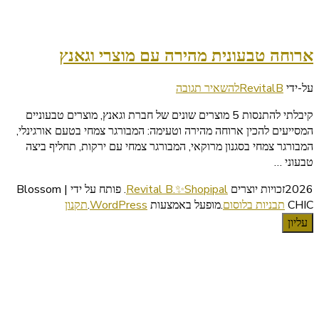
ארוחה טבעונית מהירה עם מוצרי וגאנץ
בנושא
על-ידי
RevitalB
להשאיר תגובה
ארוחה
קיבלתי להתנסות 5 מוצרים שונים של חברת וגאנץ, מוצרים טבעוניים
טבעונית
המסייעים להכין ארוחה מהירה וטעימה: המבורגר צמחי בטעם אורגינלי,
מהירה
המבורגר צמחי בסגנון מרוקאי, המבורגר צמחי עם ירקות, תחליף ביצה
עם
טבעוני …
מוצרי
וגאנץ
2026זכויות יוצרים
Revital B.✨Shopipal
.
פותח על ידי | Blossom
CHIC
תבניות בלוסום
.מופעל באמצעות
WordPress
.
תקנון
עליון