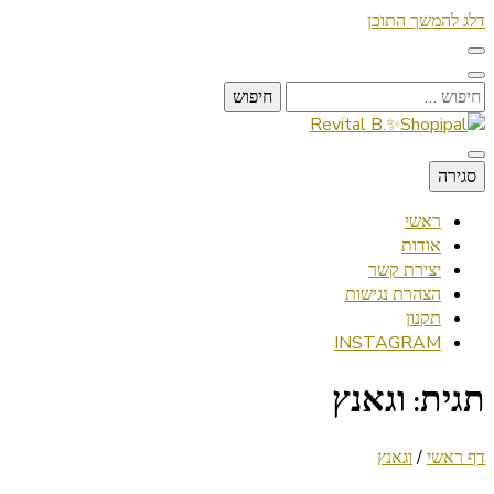
דלג להמשך התוכן
חיפוש:
Lifestyle ✦ Beauty ✦ Vegan ✦ Travel
סגירה
Revital B.✨Shopipal
ראשי
אודות
יצירת קשר
הצהרת נגישות
תקנון
INSTAGRAM
תגית:
וגאנץ
דף ראשי
/
וגאנץ