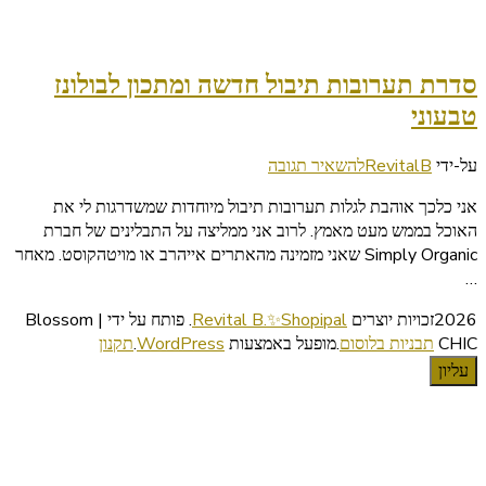
סדרת תערובות תיבול חדשה ומתכון לבולונז
טבעוני
בנושא
על-ידי
RevitalB
להשאיר תגובה
סדרת
אני כלכך אוהבת לגלות תערובות תיבול מיוחדות שמשדרגות לי את
תערובות
האוכל בממש מעט מאמץ. לרוב אני ממליצה על התבלינים של חברת
תיבול
Simply Organic שאני מזמינה מהאתרים אייהרב או מויטהקוסט. מאחר
חדשה
…
ומתכון
לבולונז
2026זכויות יוצרים
Revital B.✨Shopipal
.
פותח על ידי | Blossom
טבעוני
CHIC
תבניות בלוסום
.מופעל באמצעות
WordPress
.
תקנון
עליון