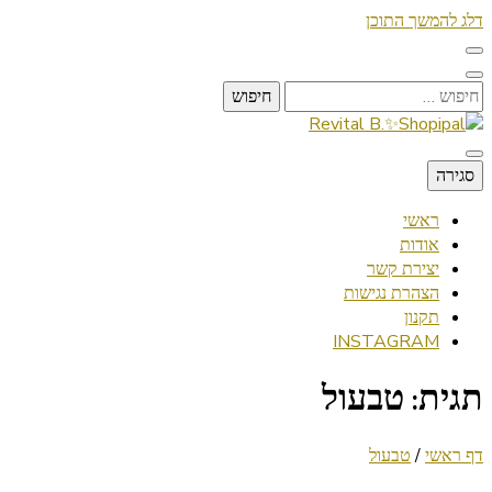
דלג להמשך התוכן
חיפוש:
Lifestyle ✦ Beauty ✦ Vegan ✦ Travel
סגירה
Revital B.✨Shopipal
ראשי
אודות
יצירת קשר
הצהרת נגישות
תקנון
INSTAGRAM
תגית:
טבעול
דף ראשי
/
טבעול