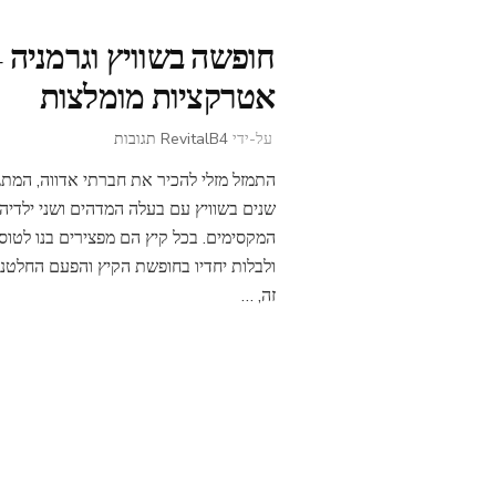
חופשה בשוויץ וגרמניה 
אטרקציות מומלצות
על
על-ידי
4 תגובות
RevitalB
חופשה
התמזל מזלי להכיר את חברתי אדווה, המתג
בשוויץ
וגרמניה
שנים בשוויץ עם בעלה המדהים ושני ילדיה
–
המקסימים. בכל קיץ הם מפצירים בנו לטוס
אטרקציות
ולבלות יחדיו בחופשת הקיץ והפעם החלטנו
מומלצות
זה, …