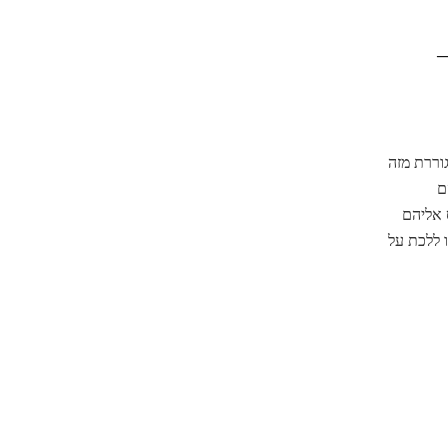
–
וררת מזה
ם
 אליהם
 ללכת על