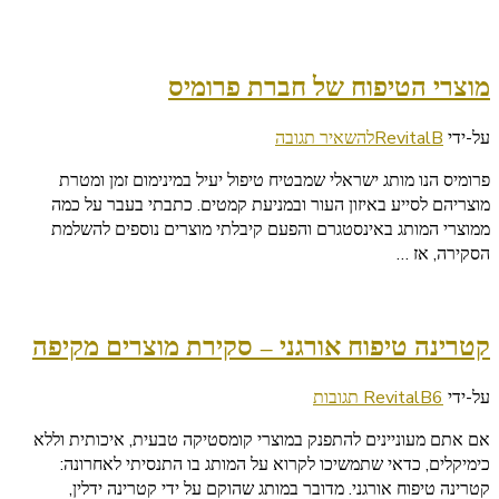
מוצרי הטיפוח של חברת פרומיס
בנושא
על-ידי
RevitalB
להשאיר תגובה
מוצרי
פרומיס הנו מותג ישראלי שמבטיח טיפול יעיל במינימום זמן ומטרת
הטיפוח
מוצריהם לסייע באיזון העור ובמניעת קמטים. כתבתי בעבר על כמה
של
ממוצרי המותג באינסטגרם והפעם קיבלתי מוצרים נוספים להשלמת
חברת
הסקירה, אז …
פרומיס
קטרינה טיפוח אורגני – סקירת מוצרים מקיפה
על
על-ידי
6 תגובות
RevitalB
קטרינה
אם אתם מעוניינים להתפנק במוצרי קומסטיקה טבעית, איכותית וללא
טיפוח
כימיקלים, כדאי שתמשיכו לקרוא על המותג בו התנסיתי לאחרונה:
אורגני
קטרינה טיפוח אורגני. מדובר במותג שהוקם על ידי קטרינה ידלין,
–