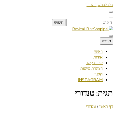
דלג להמשך התוכן
חיפוש:
Lifestyle ✦ Beauty ✦ Vegan ✦ Travel
סגירה
Revital B.✨Shopipal
ראשי
אודות
יצירת קשר
הצהרת נגישות
תקנון
INSTAGRAM
תגית:
טנדורי
דף ראשי
/
טנדורי