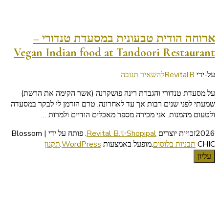
ארוחה הודית טבעונית במסעדת טנדורי –
Vegan Indian food at Tandoori Restaurant
בנושא
על-ידי
RevitalB
להשאיר תגובה
ארוחה
על מסעדת טנדורי והגברת רינה פושקרנה (אשר הקימה את הרשת)
הודית
שמעתי לפני שנים רבות אך עד לאחרונה, טרם הזדמן לי לבקר במסעדה
טבעונית
ולטעום מהמנות. אני מכירה מספר מאכלים הודיים ולמרות …
במסעדת
טנדורי
2026זכויות יוצרים
Revital B.✨Shopipal
.
פותח על ידי | Blossom
–
CHIC
תבניות בלוסום
.מופעל באמצעות
WordPress
.
תקנון
Vegan
עליון
Indian
food
at
Tandoori
Restaurant