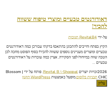
דאודורנטים טבעיים ומוצרי טיפוח ששווה
להכיר!
על
על-ידי
4 תגובות
RevitalB
דאודורנטים
הקיץ בפתח וחייבים להתכונן בהתאם! בדקתי עבורכן כמה דאודורנטים
טבעיים
טבעיים ומוצרים מעניינים נוספים ששווה להכיר! בסוף הפוסט מחכה לכן
ומוצרי
הטבה שווה במיוחד! לפני הסקירה, אציין כמה עובדות על דאודורנטים
טיפוח
טבעיים …
ששווה
להכיר!
2026זכויות יוצרים
Revital B.✨Shopipal
.
פותח על ידי | Blossom
CHIC
תבניות בלוסום
.מופעל באמצעות
WordPress
.
תקנון
עליון