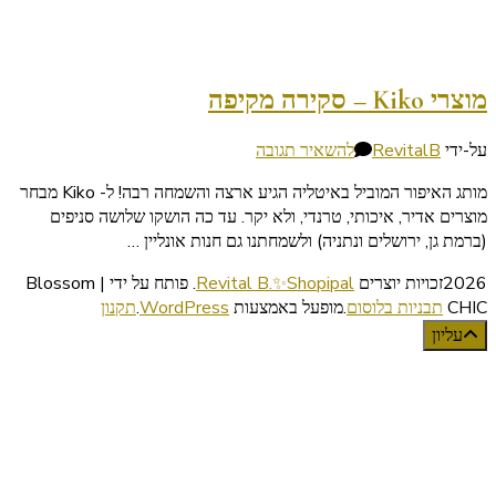
מוצרי Kiko – סקירה מקיפה
בנושא
על-ידי
RevitalB
להשאיר תגובה
מוצרי
מותג האיפור המוביל באיטליה הגיע ארצה והשמחה רבה! ל- Kiko מבחר
Kiko
מוצרים אדיר, איכותי, טרנדי, ולא יקר. עד כה הושקו שלושה סניפים
–
(ברמת גן, ירושלים ונתניה) ולשמחתנו גם חנות אונליין …
סקירה
מקיפה
2026זכויות יוצרים
Revital B.✨Shopipal
.
פותח על ידי | Blossom
CHIC
תבניות בלוסום
.מופעל באמצעות
WordPress
.
תקנון
עליון