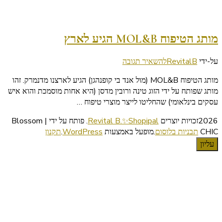
מותג הטיפוח MOL&B הגיע לארץ
בנושא
על-ידי
RevitalB
להשאיר תגובה
מותג
מותג הטיפוח MOL&B (מול אנד בי קופנהגן) הגיע לארצנו מדנמרק. זהו
הטיפוח
מותג שפותח על ידי הזוג טינה ורובין מדסן (היא אחות מוסמכת והוא איש
MOL&B
עסקים בינלאומי) שהחליטו לייצר מוצרי טיפוח …
הגיע
לארץ
2026זכויות יוצרים
Revital B.✨Shopipal
.
פותח על ידי | Blossom
CHIC
תבניות בלוסום
.מופעל באמצעות
WordPress
.
תקנון
עליון