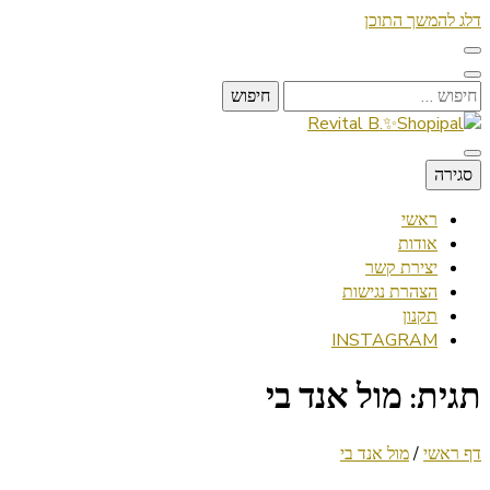
דלג להמשך התוכן
חיפוש:
Lifestyle ✦ Beauty ✦ Vegan ✦ Travel
סגירה
Revital B.✨Shopipal
ראשי
אודות
יצירת קשר
הצהרת נגישות
תקנון
INSTAGRAM
תגית:
מול אנד בי
דף ראשי
/
מול אנד בי