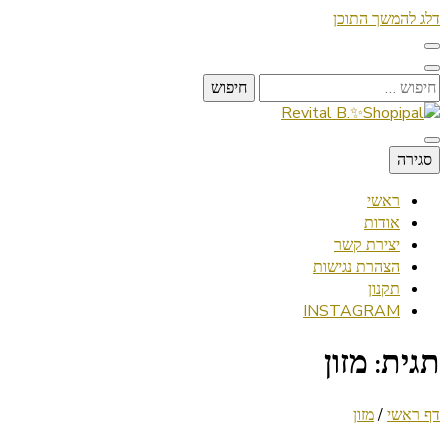
דלג להמשך התוכן
חיפוש:
Lifestyle ✦ Beauty ✦ Vegan ✦ Travel
סגירה
Revital B.✨Shopipal
ראשי
אודות
יצירת קשר
הצהרת נגישות
תקנון
INSTAGRAM
תגית:
מזון
דף ראשי
/
מזון