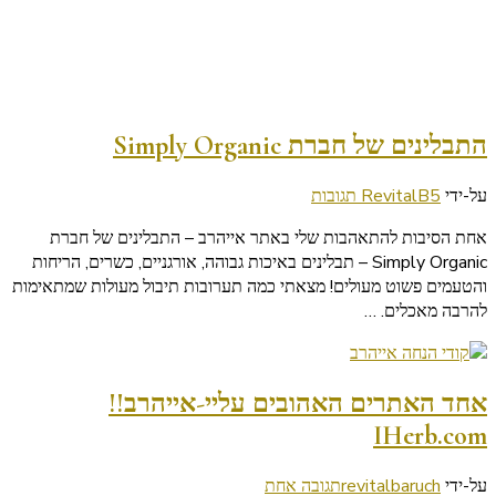
התבלינים של חברת Simply Organic
על
על-ידי
5 תגובות
RevitalB
התבלינים
אחת הסיבות להתאהבות שלי באתר אייהרב – התבלינים של חברת
של
Simply Organic – תבלינים באיכות גבוהה, אורגניים, כשרים, הריחות
חברת
והטעמים פשוט מעולים! מצאתי כמה תערובות תיבול מעולות שמתאימות
Simply
להרבה מאכלים. …
Organic
אחד האתרים האהובים עליי-אייהרב!!
IHerb.com
על
על-ידי
revitalbaruch
תגובה אחת