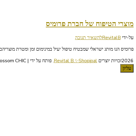
מוצרי הטיפוח של חברת פרומיס
בנושא
על-ידי
RevitalB
להשאיר תגובה
מוצרי
פרומיס הנו מותג ישראלי שמבטיח טיפול יעיל במינימום זמן ומטרת מוצריה
הטיפוח
של
2026זכויות יוצרים
Revital B.✨Shopipal
.
פותח על ידי | Blossom CHIC
חברת
עליון
פרומיס