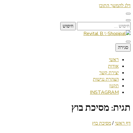
דלג להמשך התוכן
חיפוש:
Lifestyle ✦ Beauty ✦ Vegan ✦ Travel
סגירה
Revital B.✨Shopipal
ראשי
אודות
יצירת קשר
הצהרת נגישות
תקנון
INSTAGRAM
תגית:
מסיכת בוץ
דף ראשי
/
מסיכת בוץ