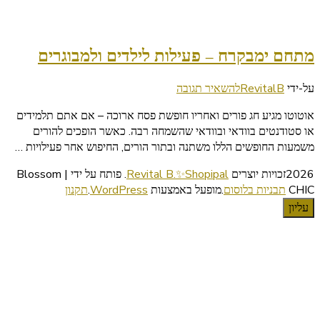
מתחם ימבקרח – פעילות לילדים ולמבוגרים
בנושא
על-ידי
RevitalB
להשאיר תגובה
מתחם
אוטוטו מגיע חג פורים ואחריו חופשת פסח ארוכה – אם אתם תלמידים
ימבקרח
או סטודנטים בוודאי ובוודאי שהשמחה רבה. כאשר הופכים להורים
–
משמעות החופשים הללו משתנה ובתור הורים, החיפוש אחר פעילויות …
פעילות
לילדים
2026זכויות יוצרים
Revital B.✨Shopipal
.
פותח על ידי | Blossom
ולמבוגרים
CHIC
תבניות בלוסום
.מופעל באמצעות
WordPress
.
תקנון
עליון