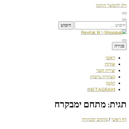
דלג להמשך התוכן
חיפוש:
Lifestyle ✦ Beauty ✦ Vegan ✦ Travel
סגירה
Revital B.✨Shopipal
ראשי
אודות
יצירת קשר
הצהרת נגישות
תקנון
INSTAGRAM
תגית:
מתחם ימבקרח
דף ראשי
/
מתחם ימבקרח