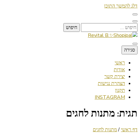
דלג להמשך התוכן
חיפוש:
Lifestyle ✦ Beauty ✦ Vegan ✦ Travel
סגירה
Revital B.✨Shopipal
ראשי
אודות
יצירת קשר
הצהרת נגישות
תקנון
INSTAGRAM
תגית:
מתנות לחגים
דף ראשי
/
מתנות לחגים