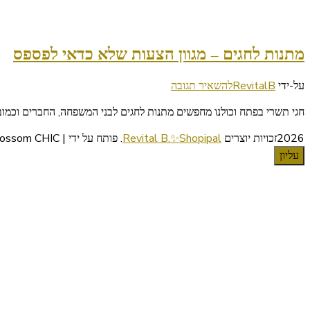
מתנות לחגים – מגוון הצעות שלא כדאי לפספס
בנושא
על-ידי
RevitalB
להשאיר תגובה
מתנות
חגי תשרי בפתח וכולנו מחפשים מתנות לחגים לבני המשפחה, החברים וכמובן
לחגים
–
2026זכויות יוצרים
Revital B.✨Shopipal
.
פותח על ידי | Blossom CHIC
מגוון
עליון
הצעות
שלא
כדאי
לפספס