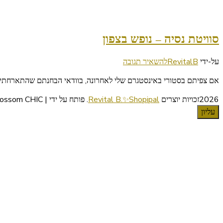
סוויטת נסיה – נופש בצפון
בנושא
על-ידי
RevitalB
להשאיר תגובה
סוויטת
אם צפיתם בסטורי באינסטגרם שלי לאחרונה, בוודאי הבחנתם שהתארחתי ב ס
נסיה
–
2026זכויות יוצרים
Revital B.✨Shopipal
.
פותח על ידי | Blossom CHIC
נופש
עליון
בצפון