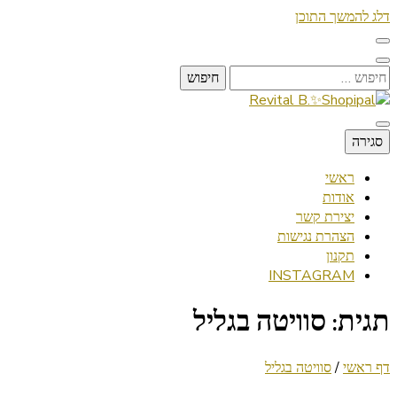
דלג להמשך התוכן
חיפוש:
Lifestyle ✦ Beauty ✦ Vegan ✦ Travel
סגירה
Revital B.✨Shopipal
ראשי
אודות
יצירת קשר
הצהרת נגישות
תקנון
INSTAGRAM
תגית:
סוויטה בגליל
דף ראשי
/
סוויטה בגליל