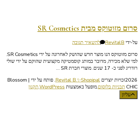
סרום מזוטוקס מבית SR Cosmetics
בנושא
על-ידי
RevitalB
להשאיר תגובה
סרום
סרום מזוטוקס הנו מוצר חדש שהושק לאחרונה על ידי SR Cosmetics.
מזוטוקס
למי שלא מכירה, מדובר במותג קוסמטיקה מקצועית שהוקם על ידי שולי
מבית
רודריג לפני כ- 17 שנים. מוצרי חברת SR …
SR
Cosmetics
2026זכויות יוצרים
Revital B.✨Shopipal
.
פותח על ידי | Blossom
CHIC
תבניות בלוסום
.מופעל באמצעות
WordPress
.
תקנון
עליון