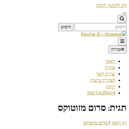
דלג להמשך התוכן
חיפוש:
Lifestyle ✦ Beauty ✦ Vegan ✦ Travel
סגירה
Revital B.✨Shopipal
ראשי
אודות
יצירת קשר
הצהרת נגישות
תקנון
INSTAGRAM
תגית:
סרום מזוטוקס
דף ראשי
/
סרום מזוטוקס