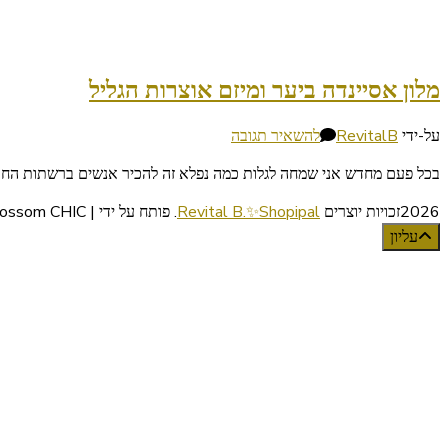
מלון אסיינדה ביער ומיזם אוצרות הגליל
בנושא
על-ידי
RevitalB
להשאיר תגובה
מלון
בכל פעם מחדש אני שמחה לגלות כמה נפלא זה להכיר אנשים ברשתות החברת
אסיינדה
ביער
2026זכויות יוצרים
Revital B.✨Shopipal
.
פותח על ידי | Blossom CHIC
ומיזם
עליון
אוצרות
הגליל