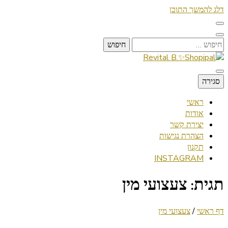
דלג להמשך התוכן
חיפוש:
Lifestyle ✦ Beauty ✦ Vegan ✦ Travel
סגירה
Revital B.✨Shopipal
ראשי
אודות
יצירת קשר
הצהרת נגישות
תקנון
INSTAGRAM
תגית:
צעצועי מין
דף ראשי
/
צעצועי מין