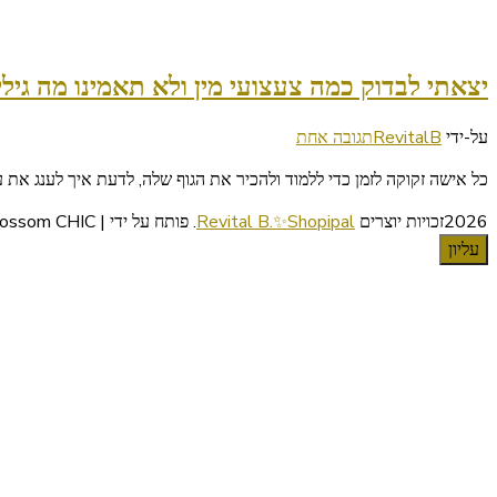
יצאתי לבדוק כמה צעצועי מין ולא תאמינו מה גילי
על
על-ידי
RevitalB
תגובה אחת
יצאתי
כל אישה זקוקה לזמן כדי ללמוד ולהכיר את הגוף שלה, לדעת איך לענג את 
לבדוק
כמה
2026זכויות יוצרים
Revital B.✨Shopipal
.
פותח על ידי | Blossom CHIC
צעצועי
עליון
מין
ולא
תאמינו
מה
גיליתי