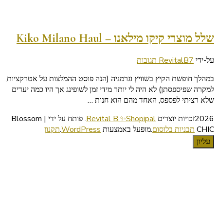
שלל מוצרי קיקו מילאנו – Kiko Milano Haul
על
על-ידי
7 תגובות
RevitalB
שלל
במהלך חופשת הקיץ בשוויץ וגרמניה (הנה פוסט ההמלצות על אטרקציות,
מוצרי
למקרה שפיספסתן) לא היה לי יותר מידי זמן לשופינג אך היו כמה יעדים
קיקו
שלא רציתי לפספס, האחד מהם הוא חנות …
מילאנו
–
2026זכויות יוצרים
Revital B.✨Shopipal
.
פותח על ידי | Blossom
Kiko
CHIC
תבניות בלוסום
.מופעל באמצעות
WordPress
.
תקנון
Milano
עליון
Haul