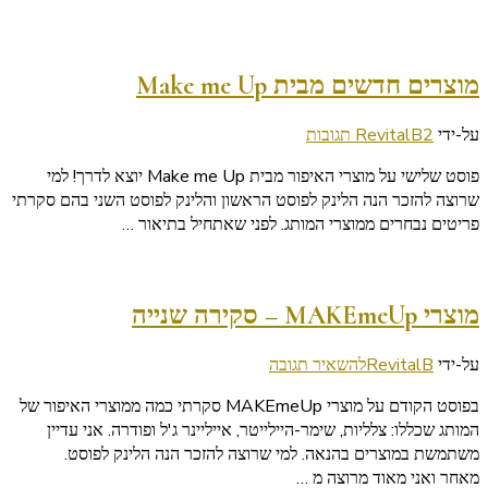
מוצרים חדשים מבית Make me Up
על
על-ידי
2 תגובות
RevitalB
מוצרים
פוסט שלישי על מוצרי האיפור מבית Make me Up יוצא לדרך! למי
חדשים
שרוצה להזכר הנה הלינק לפוסט הראשון והלינק לפוסט השני בהם סקרתי
מבית
פריטים נבחרים ממוצרי המותג. לפני שאתחיל בתיאור …
Make
me
Up
מוצרי MAKEmeUp – סקירה שנייה
בנושא
על-ידי
RevitalB
להשאיר תגובה
מוצרי
בפוסט הקודם על מוצרי MAKEmeUp סקרתי כמה ממוצרי האיפור של
MAKEmeUp
המותג שכללו: צלליות, שימר-היילייטר, אייליינר ג'ל ופודרה. אני עדיין
–
משתמשת במוצרים בהנאה. למי שרוצה להזכר הנה הלינק לפוסט.
סקירה
מאחר ואני מאוד מרוצה מ …
שנייה