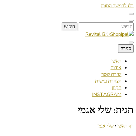
דלג להמשך התוכן
חיפוש:
Lifestyle ✦ Beauty ✦ Vegan ✦ Travel
סגירה
Revital B.✨Shopipal
ראשי
אודות
יצירת קשר
הצהרת נגישות
תקנון
INSTAGRAM
תגית:
שלי אגמי
דף ראשי
/
שלי אגמי