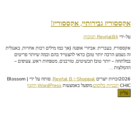
אקססוריז גבירותיי, אקססוריז!
על
על-ידי
4 תגובות
RevitalB
אקססוריז
אקססוריז, בעברית: אביזרי אופנה (אך כמו מילים רבות אחרות, באנגלית
גבירותיי,
זה נשמע הרבה יותר טוב) כדאי להצטייד בהם וכמה שיותר פריטים
אקססוריז!
במלתחה – יותר טוב! תכשיטים, טורבנים, מטפחות ראש, צעיפים –
ההמלצות …
2026זכויות יוצרים
Revital B.✨Shopipal
.
פותח על ידי | Blossom
CHIC
תבניות בלוסום
.מופעל באמצעות
WordPress
.
תקנון
עליון