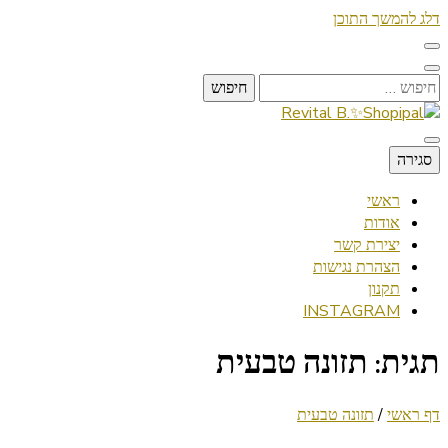
דלג להמשך התוכן
חיפוש:
Lifestyle ✦ Beauty ✦ Vegan ✦ Travel
סגירה
Revital B.✨Shopipal
ראשי
אודות
יצירת קשר
הצהרת נגישות
תקנון
INSTAGRAM
תגית:
תזונה טבעית
דף ראשי
/
תזונה טבעית