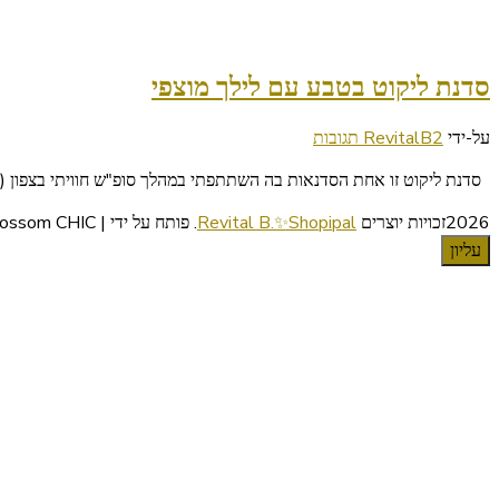
סדנת ליקוט בטבע עם לילך מוצפי
על
על-ידי
2 תגובות
RevitalB
סדנת
סדנת ליקוט זו אחת הסדנאות בה השתתפתי במהלך סופ"ש חוויתי בצפון (כת
ליקוט
בטבע
2026זכויות יוצרים
Revital B.✨Shopipal
.
פותח על ידי | Blossom CHIC
עם
עליון
לילך
מוצפי