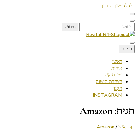
דלג להמשך התוכן
חיפוש:
Lifestyle ✦ Beauty ✦ Vegan ✦ Travel
סגירה
Revital B.✨Shopipal
ראשי
אודות
יצירת קשר
הצהרת נגישות
תקנון
INSTAGRAM
תגית:
Amazon
דף ראשי
/
Amazon