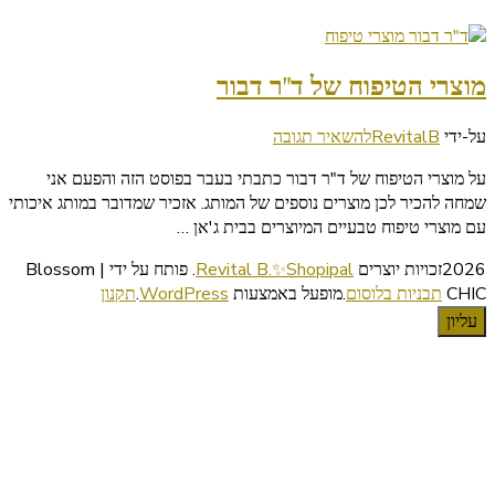
מוצרי הטיפוח של ד"ר דבור
בנושא
על-ידי
RevitalB
להשאיר תגובה
מוצרי
על מוצרי הטיפוח של ד"ר דבור כתבתי בעבר בפוסט הזה והפעם אני
הטיפוח
שמחה להכיר לכן מוצרים נוספים של המותג. אזכיר שמדובר במותג איכותי
של
עם מוצרי טיפוח טבעיים המיוצרים בבית ג'אן …
ד"ר
דבור
2026זכויות יוצרים
Revital B.✨Shopipal
.
פותח על ידי | Blossom
CHIC
תבניות בלוסום
.מופעל באמצעות
WordPress
.
תקנון
עליון