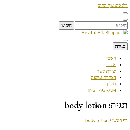
דלג להמשך התוכן
חיפוש:
Lifestyle ✦ Beauty ✦ Vegan ✦ Travel
סגירה
Revital B.✨Shopipal
ראשי
אודות
יצירת קשר
הצהרת נגישות
תקנון
INSTAGRAM
תגית:
body lotion
דף ראשי
/
body lotion