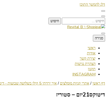
דלג להמשך התוכן
חיפוש:
Lifestyle ✦ Beauty ✦ Vegan ✦ Travel
סגירה
Revital B.✨Shopipal
ראשי
אודות
יצירת קשר
הצהרת נגישות
תקנון
INSTAGRAM
דף ראשי
/
אתרי קניות מומלצים
/
איך ירדתי 5 קילו בשלושה שבועות - דיטוקס 21 ימים
דיטוקס21יום – סטוריז